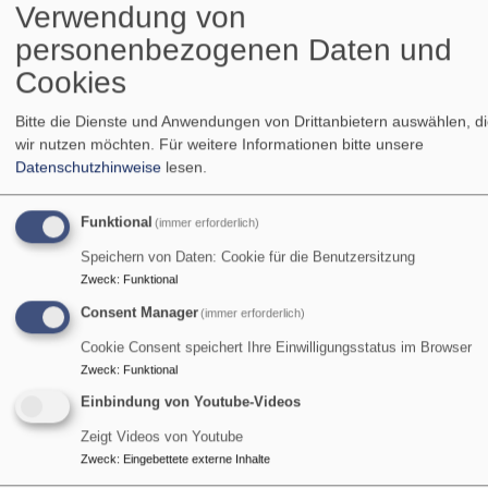
Verwendung von
personenbezogenen Daten und
Bus und Material für deine Jugendarbeit
Cookies
BEI UNS NICHT! SCHUTZKONZEPT
Bitte die Dienste und Anwendungen von Drittanbietern auswählen, d
wir nutzen möchten.
Für weitere Informationen bitte unsere
Datenschutzhinweise
lesen.
Funktional
(immer erforderlich)
Speichern von Daten: Cookie für die Benutzersitzung
Zweck
:
Funktional
Gemeinsam gegen sexuellen Missbrauch
Consent Manager
(immer erforderlich)
Cookie Consent speichert Ihre Einwilligungsstatus im Browser
Zweck
:
Funktional
Einbindung von Youtube-Videos
Aktuelles
Zeigt Videos von Youtube
Zweck
:
Eingebettete externe Inhalte