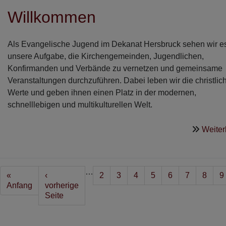
Willkommen
Als Evangelische Jugend im Dekanat Hersbruck sehen wir es
unsere Aufgabe, die Kirchengemeinden, Jugendlichen,
Konfirmanden und Verbände zu vernetzen und gemeinsame
Veranstaltungen durchzuführen. Dabei leben wir die christlic
Werte und geben ihnen einen Platz in der modernen,
schnelllebigen und multikulturellen Welt.
Weiter
Seitennummerierung
…
First
«
Vorherige
‹
Seite
2
Seite
3
Seite
4
Seite
5
Seite
6
Seite
7
Seite
8
S
9
page
Anfang
Seite
vorherige
Seite