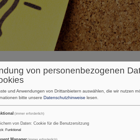
ndung von personenbezogenen Da
ookies
enste und Anwendungen von Drittanbietern auswählen, die wir nutzen 
rmationen bitte unsere
Datenschutzhinweise
lesen.
ktional
(immer erforderlich)
ür Ehrenamtliche
ichern von Daten: Cookie für die Benutzersitzung
ck
:
Funktional
sent Manager
(immer erforderlich)