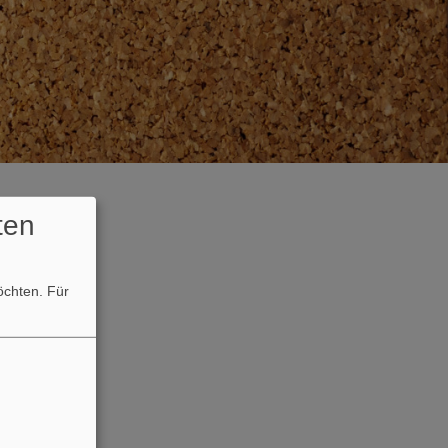
ten
möchten.
Für