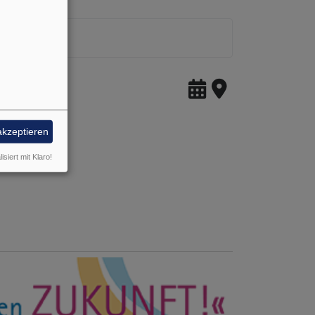
akzeptieren
isiert mit Klaro!